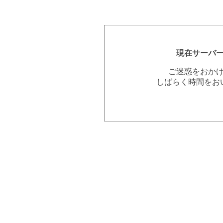
現在サーバ
ご迷惑をおか
しばらく時間をお