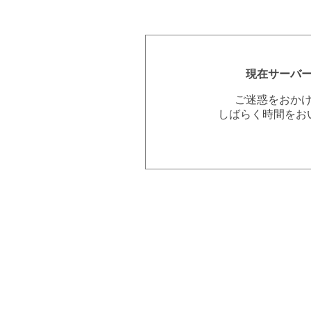
現在サーバ
ご迷惑をおか
しばらく時間をお