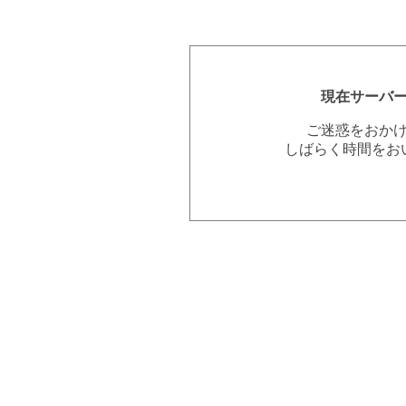
現在サーバ
ご迷惑をおか
しばらく時間をお