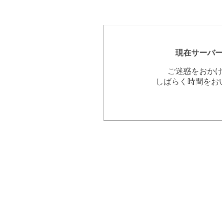
現在サーバ
ご迷惑をおか
しばらく時間をお