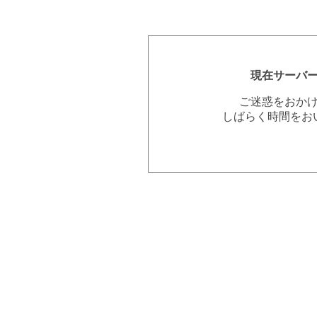
現在サーバ
ご迷惑をおか
しばらく時間をお