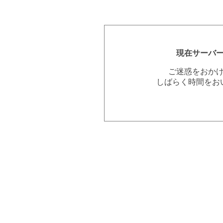
現在サーバ
ご迷惑をおか
しばらく時間をお