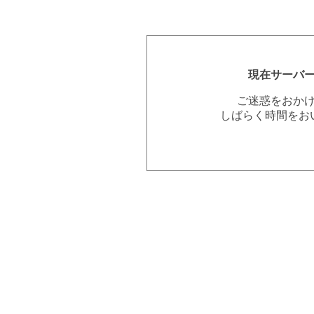
現在サーバ
ご迷惑をおか
しばらく時間をお