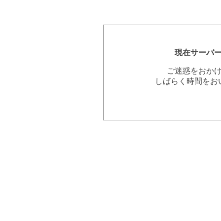
現在サーバ
ご迷惑をおか
しばらく時間をお