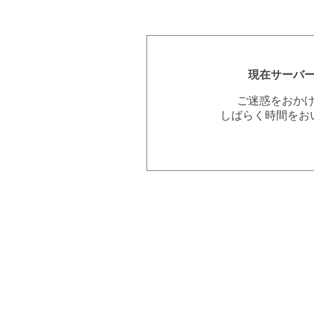
現在サーバ
ご迷惑をおか
しばらく時間をお