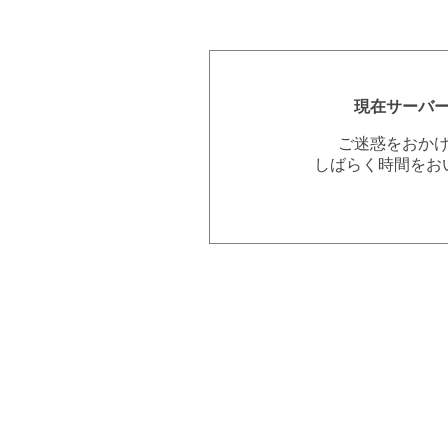
現在サーバ
ご迷惑をおか
しばらく時間をお