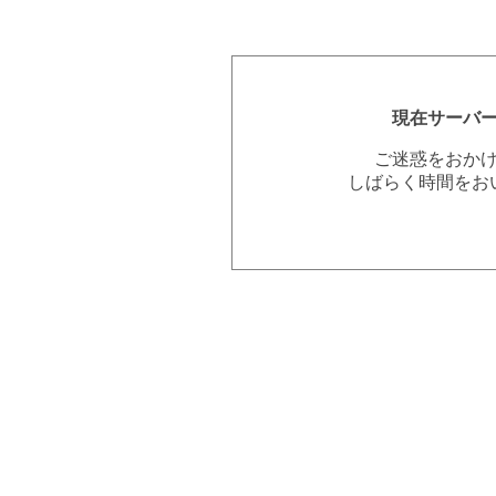
現在サーバ
ご迷惑をおか
しばらく時間をお