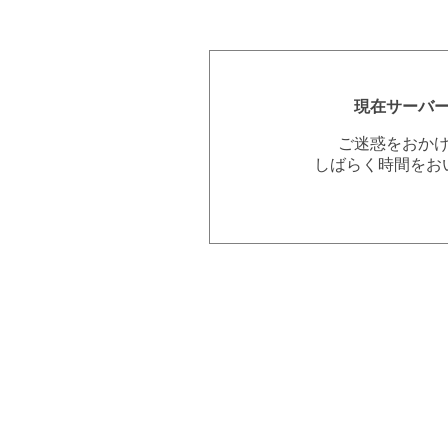
現在サーバ
ご迷惑をおか
しばらく時間をお