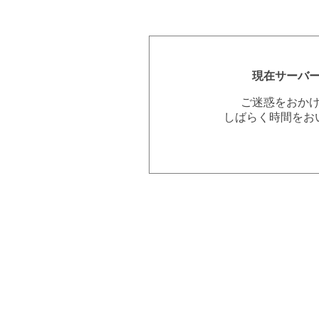
現在サーバ
ご迷惑をおか
しばらく時間をお