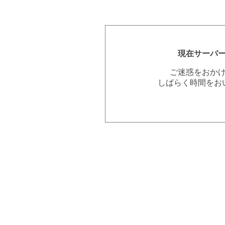
現在サーバ
ご迷惑をおか
しばらく時間をお