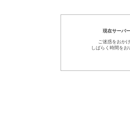
現在サーバ
ご迷惑をおか
しばらく時間をお