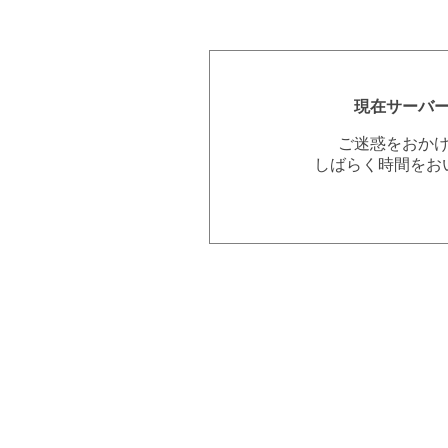
現在サーバ
ご迷惑をおか
しばらく時間をお