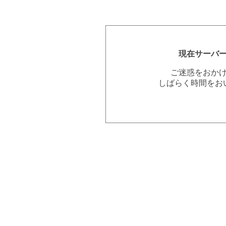
現在サーバ
ご迷惑をおか
しばらく時間をお