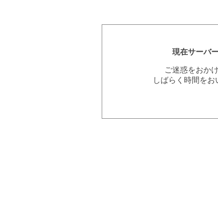
現在サーバ
ご迷惑をおか
しばらく時間をお