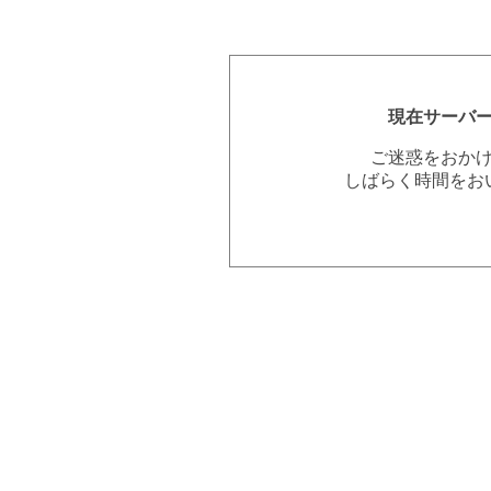
現在サーバ
ご迷惑をおか
しばらく時間をお