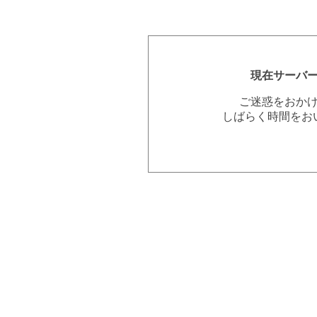
現在サーバ
ご迷惑をおか
しばらく時間をお