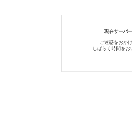
現在サーバ
ご迷惑をおか
しばらく時間をお