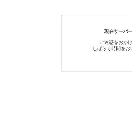
現在サーバ
ご迷惑をおか
しばらく時間をお