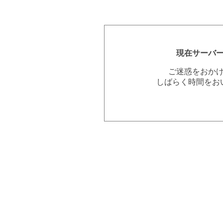
現在サーバ
ご迷惑をおか
しばらく時間をお