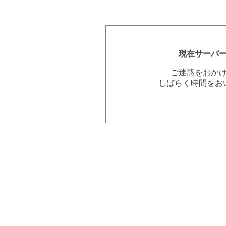
現在サーバ
ご迷惑をおか
しばらく時間をお