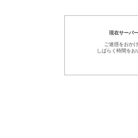
現在サーバ
ご迷惑をおか
しばらく時間をお