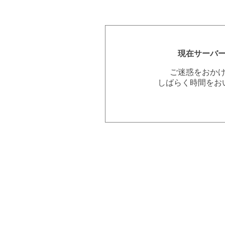
現在サーバ
ご迷惑をおか
しばらく時間をお