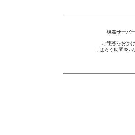
現在サーバ
ご迷惑をおか
しばらく時間をお