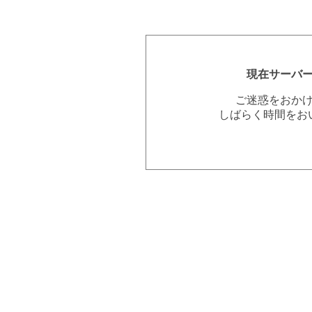
現在サーバ
ご迷惑をおか
しばらく時間をお