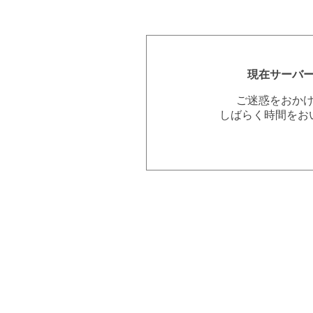
現在サーバ
ご迷惑をおか
しばらく時間をお