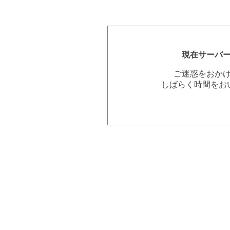
現在サーバ
ご迷惑をおか
しばらく時間をお