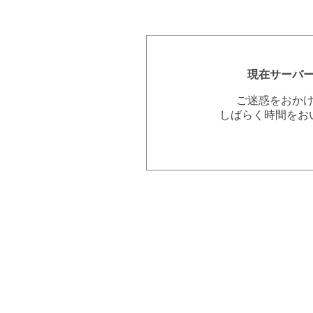
現在サーバ
ご迷惑をおか
しばらく時間をお