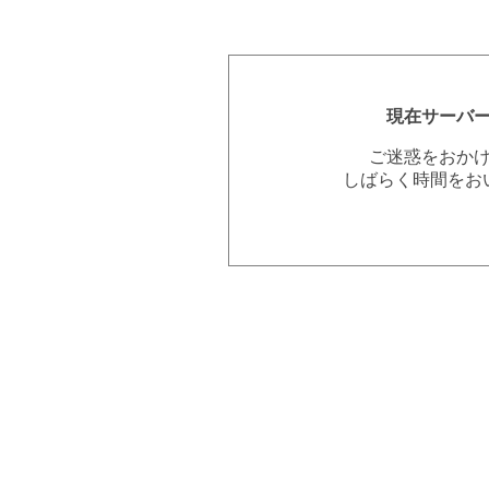
現在サーバ
ご迷惑をおか
しばらく時間をお