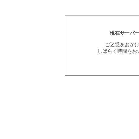
現在サーバ
ご迷惑をおか
しばらく時間をお