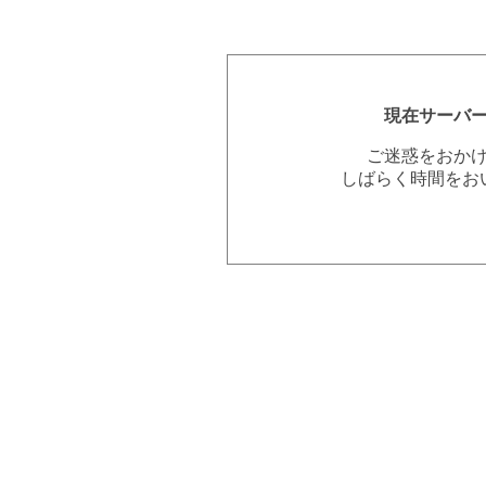
現在サーバ
ご迷惑をおか
しばらく時間をお