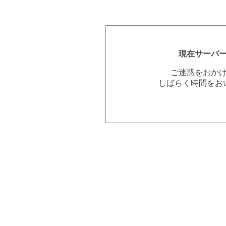
現在サーバ
ご迷惑をおか
しばらく時間をお