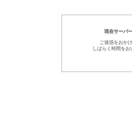
現在サーバ
ご迷惑をおか
しばらく時間をお