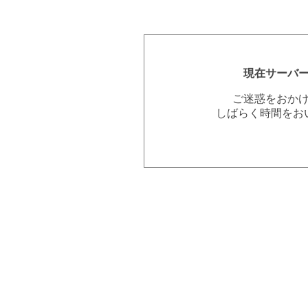
現在サーバ
ご迷惑をおか
しばらく時間をお