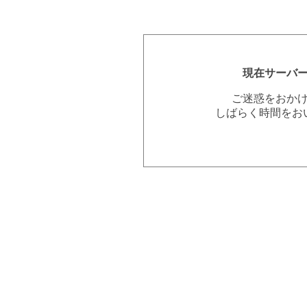
現在サーバ
ご迷惑をおか
しばらく時間をお