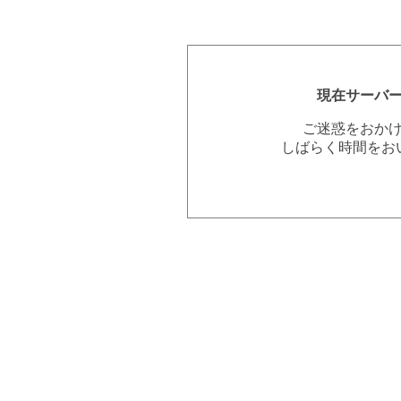
現在サーバ
ご迷惑をおか
しばらく時間をお