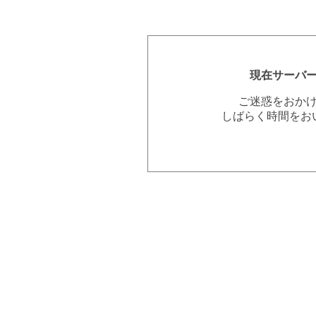
現在サーバ
ご迷惑をおか
しばらく時間をお