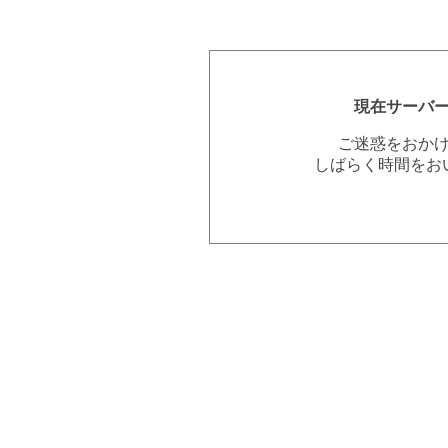
現在サーバ
ご迷惑をおか
しばらく時間をお