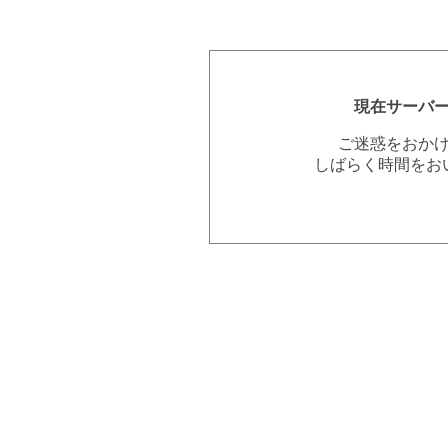
現在サーバ
ご迷惑をおか
しばらく時間をお