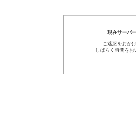
現在サーバ
ご迷惑をおか
しばらく時間をお