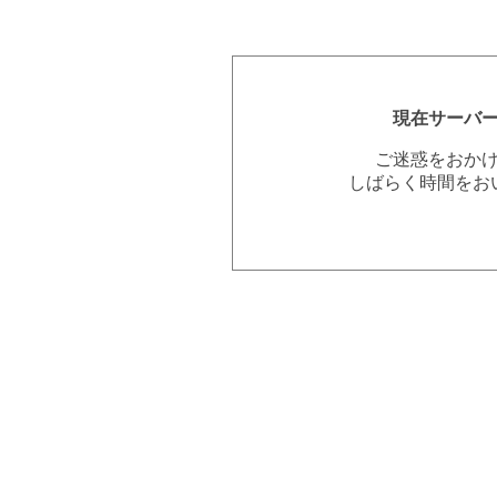
現在サーバ
ご迷惑をおか
しばらく時間をお