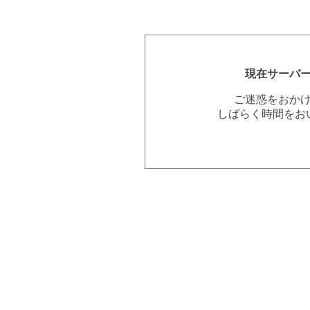
現在サーバ
ご迷惑をおか
しばらく時間をお