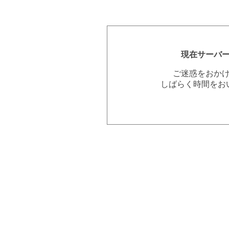
現在サーバ
ご迷惑をおか
しばらく時間をお