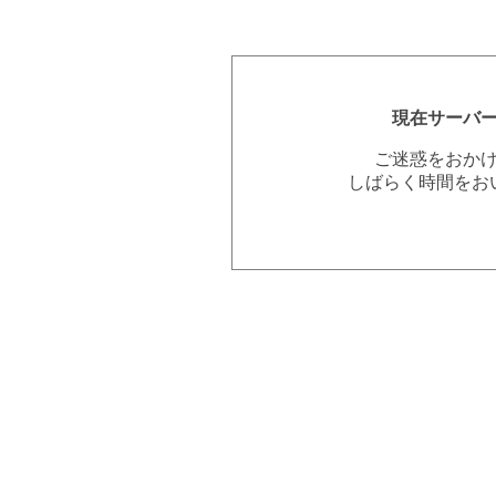
現在サーバ
ご迷惑をおか
しばらく時間をお