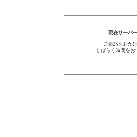
現在サーバ
ご迷惑をおか
しばらく時間をお