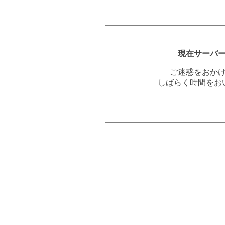
現在サーバ
ご迷惑をおか
しばらく時間をお