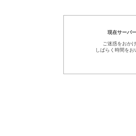
現在サーバ
ご迷惑をおか
しばらく時間をお